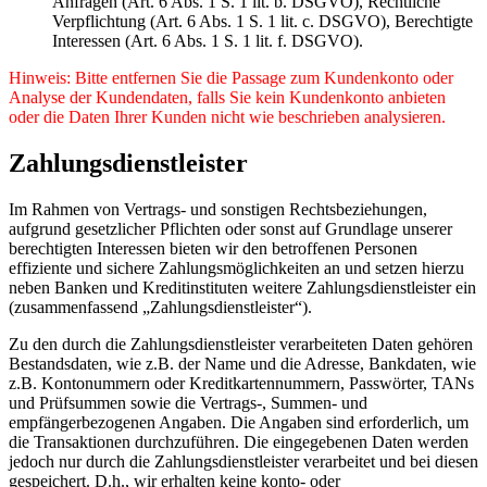
Anfragen (Art. 6 Abs. 1 S. 1 lit. b. DSGVO), Rechtliche
Verpflichtung (Art. 6 Abs. 1 S. 1 lit. c. DSGVO), Berechtigte
Interessen (Art. 6 Abs. 1 S. 1 lit. f. DSGVO).
Hinweis: Bitte entfernen Sie die Passage zum Kundenkonto oder
Analyse der Kundendaten, falls Sie kein Kundenkonto anbieten
oder die Daten Ihrer Kunden nicht wie beschrieben analysieren.
Zahlungsdienstleister
Im Rahmen von Vertrags- und sonstigen Rechtsbeziehungen,
aufgrund gesetzlicher Pflichten oder sonst auf Grundlage unserer
berechtigten Interessen bieten wir den betroffenen Personen
effiziente und sichere Zahlungsmöglichkeiten an und setzen hierzu
neben Banken und Kreditinstituten weitere Zahlungsdienstleister ein
(zusammenfassend „Zahlungsdienstleister“).
Zu den durch die Zahlungsdienstleister verarbeiteten Daten gehören
Bestandsdaten, wie z.B. der Name und die Adresse, Bankdaten, wie
z.B. Kontonummern oder Kreditkartennummern, Passwörter, TANs
und Prüfsummen sowie die Vertrags-, Summen- und
empfängerbezogenen Angaben. Die Angaben sind erforderlich, um
die Transaktionen durchzuführen. Die eingegebenen Daten werden
jedoch nur durch die Zahlungsdienstleister verarbeitet und bei diesen
gespeichert. D.h., wir erhalten keine konto- oder