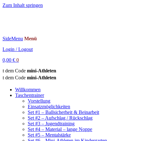
Zum Inhalt springen
SideMenu
Menü
Login / Logout
0,00
€
0
de
mini-Athleten
de
mini-Athleten
Willkommen
Taschentrainer
Vorstellung
Einsatzmöglichkeiten
Set #1 – Ballsicherheit & Beinarbeit
Set #2 – Aufschlag / Rückschlag
Set #3 – Jugendtraining
Set #4 – Material – lange Noppe
Set #5 – Mentalstärke
Set #6 – Mini-Athleten im Kindergarten