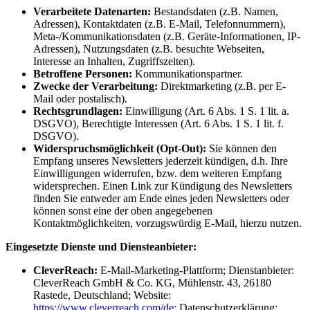
Verarbeitete Datenarten:
Bestandsdaten (z.B. Namen,
Adressen), Kontaktdaten (z.B. E-Mail, Telefonnummern),
Meta-/Kommunikationsdaten (z.B. Geräte-Informationen, IP-
Adressen), Nutzungsdaten (z.B. besuchte Webseiten,
Interesse an Inhalten, Zugriffszeiten).
Betroffene Personen:
Kommunikationspartner.
Zwecke der Verarbeitung:
Direktmarketing (z.B. per E-
Mail oder postalisch).
Rechtsgrundlagen:
Einwilligung (Art. 6 Abs. 1 S. 1 lit. a.
DSGVO), Berechtigte Interessen (Art. 6 Abs. 1 S. 1 lit. f.
DSGVO).
Widerspruchsmöglichkeit (Opt-Out):
Sie können den
Empfang unseres Newsletters jederzeit kündigen, d.h. Ihre
Einwilligungen widerrufen, bzw. dem weiteren Empfang
widersprechen. Einen Link zur Kündigung des Newsletters
finden Sie entweder am Ende eines jeden Newsletters oder
können sonst eine der oben angegebenen
Kontaktmöglichkeiten, vorzugswürdig E-Mail, hierzu nutzen.
Eingesetzte Dienste und Diensteanbieter:
CleverReach:
E-Mail-Marketing-Plattform; Dienstanbieter:
CleverReach GmbH & Co. KG, Mühlenstr. 43, 26180
Rastede, Deutschland; Website:
https://www.cleverreach.com/de
; Datenschutzerklärung: