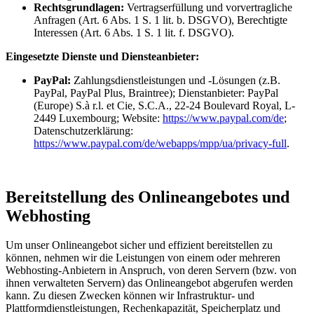
Rechtsgrundlagen:
Vertragserfüllung und vorvertragliche
Anfragen (Art. 6 Abs. 1 S. 1 lit. b. DSGVO), Berechtigte
Interessen (Art. 6 Abs. 1 S. 1 lit. f. DSGVO).
Eingesetzte Dienste und Diensteanbieter:
PayPal:
Zahlungsdienstleistungen und -Lösungen (z.B.
PayPal, PayPal Plus, Braintree); Dienstanbieter: PayPal
(Europe) S.à r.l. et Cie, S.C.A., 22-24 Boulevard Royal, L-
2449 Luxembourg; Website:
https://www.paypal.com/de
;
Datenschutzerklärung:
https://www.paypal.com/de/webapps/mpp/ua/privacy-full
.
Bereitstellung des Onlineangebotes und
Webhosting
Um unser Onlineangebot sicher und effizient bereitstellen zu
können, nehmen wir die Leistungen von einem oder mehreren
Webhosting-Anbietern in Anspruch, von deren Servern (bzw. von
ihnen verwalteten Servern) das Onlineangebot abgerufen werden
kann. Zu diesen Zwecken können wir Infrastruktur- und
Plattformdienstleistungen, Rechenkapazität, Speicherplatz und