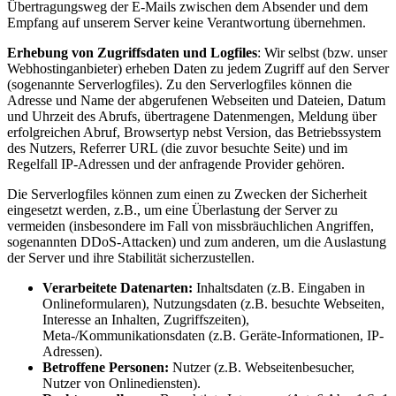
Übertragungsweg der E-Mails zwischen dem Absender und dem
Empfang auf unserem Server keine Verantwortung übernehmen.
Erhebung von Zugriffsdaten und Logfiles
: Wir selbst (bzw. unser
Webhostinganbieter) erheben Daten zu jedem Zugriff auf den Server
(sogenannte Serverlogfiles). Zu den Serverlogfiles können die
Adresse und Name der abgerufenen Webseiten und Dateien, Datum
und Uhrzeit des Abrufs, übertragene Datenmengen, Meldung über
erfolgreichen Abruf, Browsertyp nebst Version, das Betriebssystem
des Nutzers, Referrer URL (die zuvor besuchte Seite) und im
Regelfall IP-Adressen und der anfragende Provider gehören.
Die Serverlogfiles können zum einen zu Zwecken der Sicherheit
eingesetzt werden, z.B., um eine Überlastung der Server zu
vermeiden (insbesondere im Fall von missbräuchlichen Angriffen,
sogenannten DDoS-Attacken) und zum anderen, um die Auslastung
der Server und ihre Stabilität sicherzustellen.
Verarbeitete Datenarten:
Inhaltsdaten (z.B. Eingaben in
Onlineformularen), Nutzungsdaten (z.B. besuchte Webseiten,
Interesse an Inhalten, Zugriffszeiten),
Meta-/Kommunikationsdaten (z.B. Geräte-Informationen, IP-
Adressen).
Betroffene Personen:
Nutzer (z.B. Webseitenbesucher,
Nutzer von Onlinediensten).