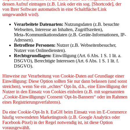
dessen Aufruf eintragen (z.B. Link oder ein sog. [Shortcode], der
von Ihrer Software automatisch in eine Schaltfläche/Link
umgewandelt wird).
Verarbeitete Datenarten:
Nutzungsdaten (z.B. besuchte
Webseiten, Interesse an Inhalten, Zugriffszeiten),
Meta-/Kommunikationsdaten (z.B. Geräte-Informationen, IP-
Adressen).
Betroffene Personen:
Nutzer (z.B. Webseitenbesucher,
Nutzer von Onlinediensten).
Rechtsgrundlagen:
Einwilligung (Art. 6 Abs. 1 S. 1 lit. a.
DSGVO), Berechtigte Interessen (Art. 6 Abs. 1 S. 1 lit. f.
DSGVO).
Hinweise zur Verarbeitung von Cookie-Daten auf Grundlage einer
Einwilligung: Diese Option sollten Sie nur dann belassen (und sonst
streichen), wenn Sie ein „echtes“ Opt-In, d.h., eine Einwilligung der
Nutzer in den Einsatz von Cookies einholen (z.B. mit sogenannten
„Cookie-Einwilligungs/ Consent/ Opt-In-Bannern“ oder im Rahmen
eines Registrierungsverfahrens).
Da eine Cookie-Opt-In lt. EuGH beim Einsatz von im E-Commerce
häufig verwendeten Marketingtools (z.B. Google Analytics oder
Facebook-Pixel) in der Regel notwendig ist, ist diese Option
vorausgewählt.